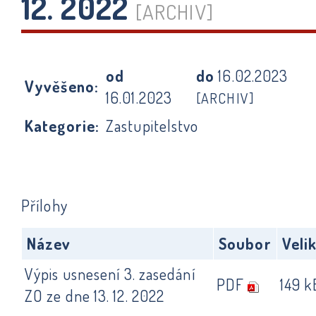
12. 2022
[ARCHIV]
od
do
16.02.2023
Vyvěšeno:
16.01.2023
[ARCHIV]
Kategorie:
Zastupitelstvo
Přílohy
Název
Soubor
Veli
Výpis usnesení 3. zasedání
PDF
149 k
ZO ze dne 13. 12. 2022