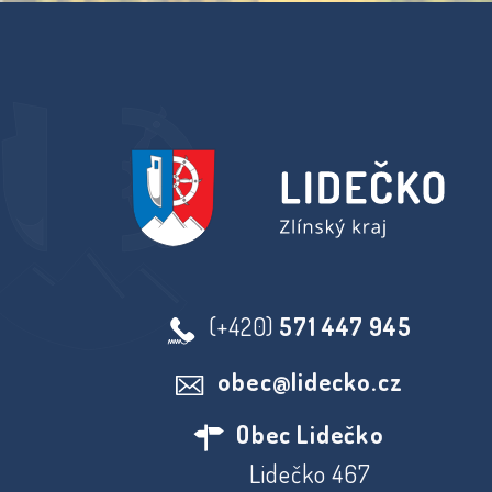
(+420)
571 447 945
obec@lidecko.cz
Obec Lidečko
Lidečko 467