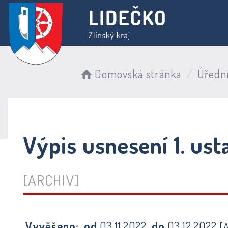
Domovská stránka
Úředn
Výpis usnesení 1. ust
[ARCHIV]
Vyvěšeno:
od
03.11.2022
do
03.12.2022
[