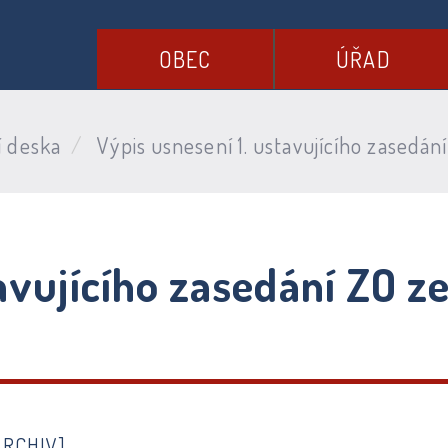
OBEC
ÚŘAD
í deska
Výpis usnesení 1. ustavujícího zasedání
avujícího zasedání ZO ze
ARCHIV]