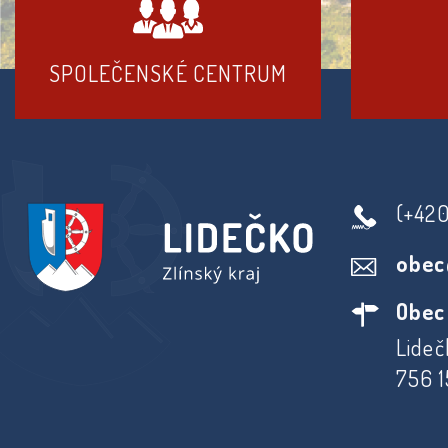
SPOLEČENSKÉ CENTRUM
(+42
obec
Obec
Lideč
756 1