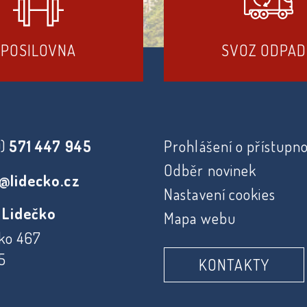
POSILOVNA
SVOZ ODPA
0)
571 447 945
Prohlášení o přístupno
Odběr novinek
@lidecko.cz
Nastavení cookies
 Lidečko
Mapa webu
ko 467
5
KONTAKTY