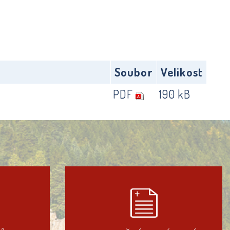
Soubor
Velikost
PDF
190 kB