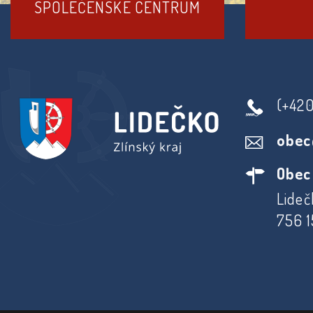
SPOLEČENSKÉ CENTRUM
(+42
obec
Obec
Lideč
756 1