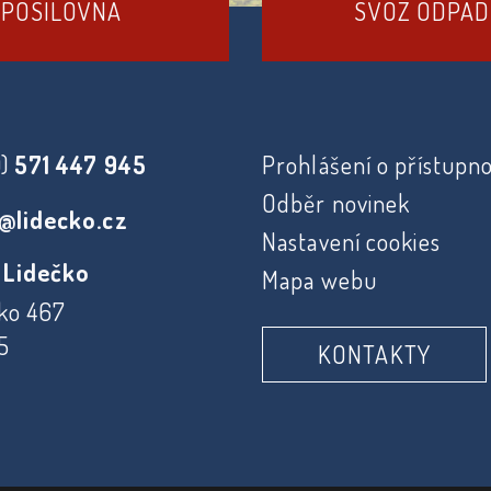
POSILOVNA
SVOZ ODPA
0)
571 447 945
Prohlášení o přístupno
Odběr novinek
@lidecko.cz
Nastavení cookies
 Lidečko
Mapa webu
ko 467
5
KONTAKTY