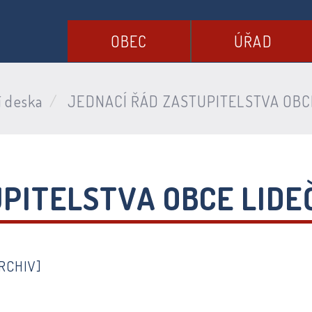
OBEC
ÚŘAD
í deska
JEDNACÍ ŘÁD ZASTUPITELSTVA OBC
UPITELSTVA OBCE LID
RCHIV]