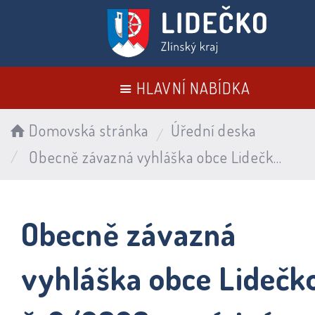
HLAVNÍ NABÍDKA
Domovská stránka
Úřední deska
Obecně závazná vyhláška obce Lidečko č. 2/2020, o místním poplatku za provoz systému shromažďování, sběru, přepravy, třídění, využívání a odstraňování
Obecně závazná
vyhláška obce Lidečk