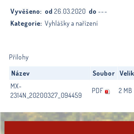
Vyvěšeno:
od
26.03.2020
do
---
Kategorie:
Vyhlášky a nařízení
Přílohy
Název
Soubor
Veli
MX-
PDF
2 MB
2314N_20200327_094459