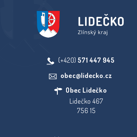
(+420)
571 447 945
obec@lidecko.cz
Obec Lidečko
Lidečko 467
756 15