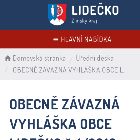
HLAVNÍ NABÍDKA
Domovská stránka
Úřední deska
OBECNĚ ZÁVAZNÁ VYHLÁŠKA OBCE LIDEČKO č. 1/2016 – o místním poplatku za provoz systému shromažďování, sběru, přepravy, třídění, využívání a odstraňován
OBECNĚ ZÁVAZNÁ
VYHLÁŠKA OBCE