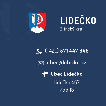
(+420)
571 447 945
obec@lidecko.cz
Obec Lidečko
Lidečko 467
756 15