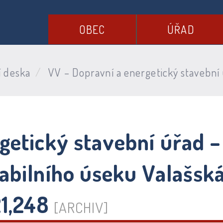
OBEC
ÚŘAD
í deska
VV – Dopravní a energetický stavební 
getický stavební úřad 
abilního úseku Valašsk
21,248
[ARCHIV]