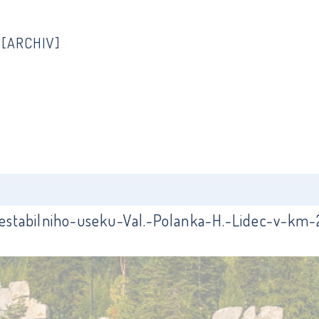
5
[ARCHIV]
stabilniho-useku-Val.-Polanka-H.-Lidec-v-km