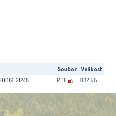
Soubor
Velikost
-20019-21248
PDF
832 kB