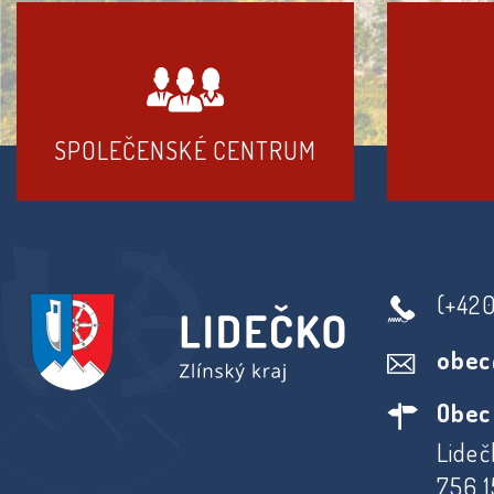
SPOLEČENSKÉ CENTRUM
(+42
obec
Obec
Lideč
756 1