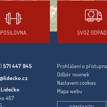
POSILOVNA
SVOZ ODPA
0)
571 447 945
Prohlášení o přístupno
Odběr novinek
@lidecko.cz
Nastavení cookies
 Lidečko
Mapa webu
ko 467
5