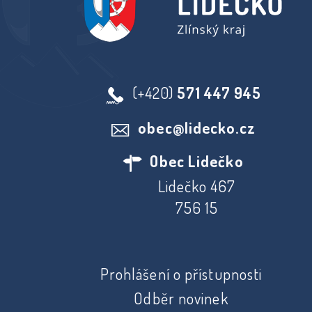
(+420)
571 447 945
obec@lidecko.cz
Obec Lidečko
Lidečko 467
756 15
Prohlášení o přístupnosti
Odběr novinek