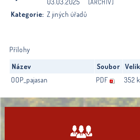
03.03.2025
[ARCHIV]
Kategorie:
Z jiných úřadů
Přílohy
Název
Soubor
Veli
OOP_pajasan
PDF
352 