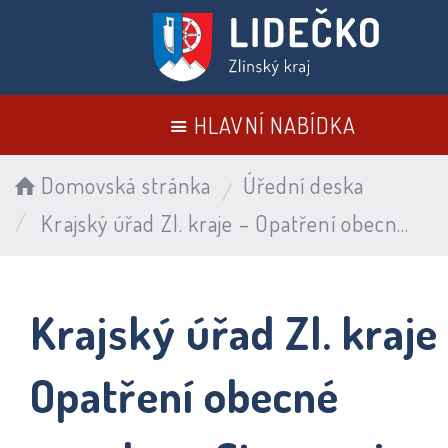
HLAVNÍ NABÍDKA
Domovská stránka
Úřední deska
Krajský úřad Zl. kraje – Opatření obecné povahy – Stanovuje bližší podmínky uplatňování Zásad regulace pajasanu žláznatého (Ailanthus altissima) v Čes
Krajský úřad Zl. kraje
Opatření obecné