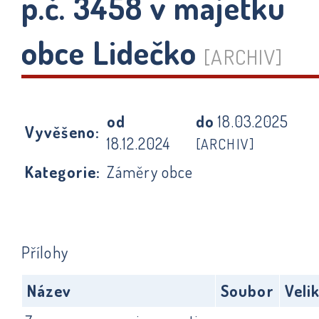
p.č. 3458 v majetku
obce Lidečko
[ARCHIV]
od
do
18.03.2025
Vyvěšeno:
18.12.2024
[ARCHIV]
Kategorie:
Záměry obce
Přílohy
Název
Soubor
Veli