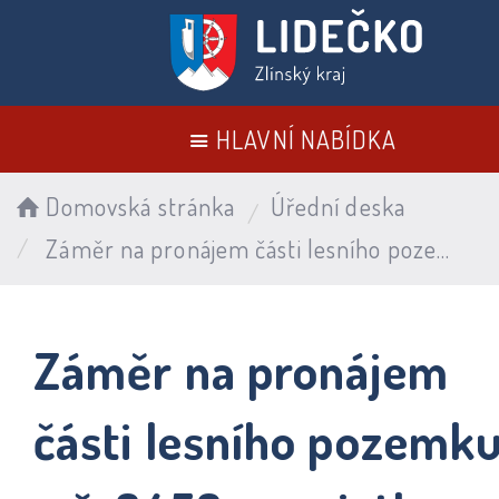
HLAVNÍ NABÍDKA
Domovská stránka
Úřední deska
Záměr na pronájem části lesního pozemku p.č. 3458 v majetku obce Lidečko
Záměr na pronájem
části lesního pozemk