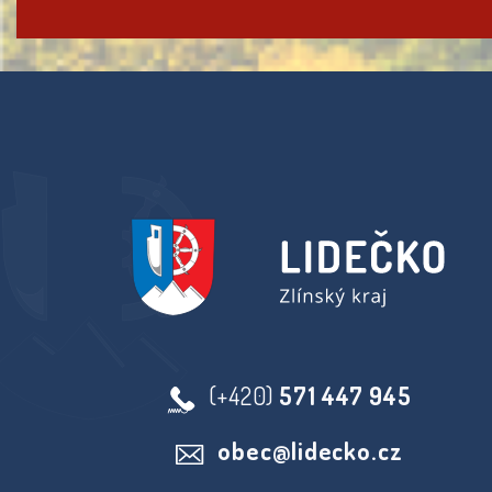
(+420)
571 447 945
obec@lidecko.cz