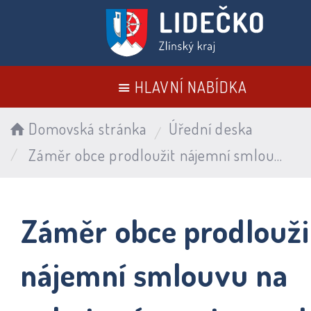
HLAVNÍ NABÍDKA
Domovská stránka
Úřední deska
Záměr obce prodloužit nájemní smlouvu na nebytové prostory v I. patře budovy OÚ
Záměr obce prodlouži
nájemní smlouvu na