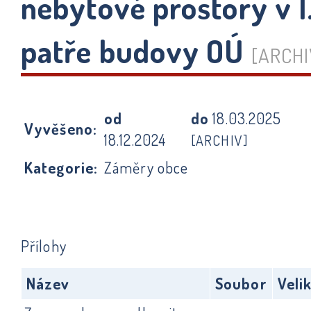
nebytové prostory v I
patře budovy OÚ
[ARCHI
od
do
18.03.2025
Vyvěšeno:
18.12.2024
[ARCHIV]
Kategorie:
Záměry obce
Přílohy
Název
Soubor
Veli