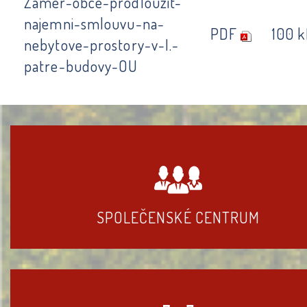
Zamer-obce-prodlouzit-
najemni-smlouvu-na-
PDF
100 
nebytove-prostory-v-I.-
patre-budovy-OU
SPOLEČENSKÉ CENTRUM