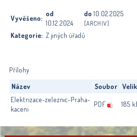
od
do
10.02.2025
Vyvěšeno:
10.12.2024
[ARCHIV]
Kategorie:
Z jiných úřadů
Přílohy
Název
Soubor
Veli
Elektrizace-zeleznic-Praha-
PDF
185 k
kaceni