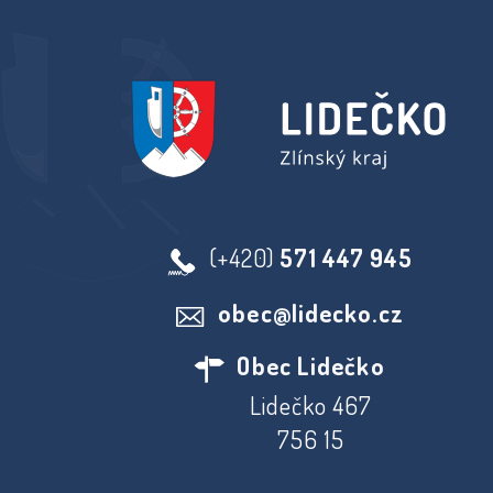
(+420)
571 447 945
obec@lidecko.cz
Obec Lidečko
Lidečko 467
756 15