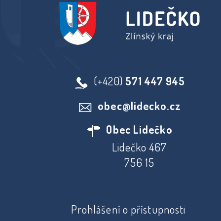
(+420)
571 447 945
obec@lidecko.cz
Obec Lidečko
Lidečko 467
756 15
Prohlášení o přístupnosti