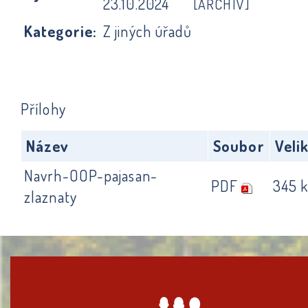
23.10.2024
[ARCHIV]
Kategorie:
Z jiných úřadů
Přílohy
Název
Soubor
Veli
Navrh-OOP-pajasan-
PDF
345 
zlaznaty