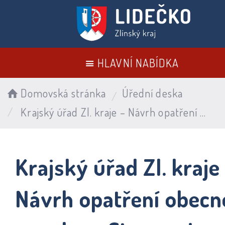
HLAVNÍ NABÍDKA
Domovská stránka
Úřední deska
Krajský úřad Zl. kraje – Návrh opatření obecné povahy – Stanovuje bližší podmínky uplatňování Zásad regulace pajasanu žlaznatého (Ailanthus altissima)
Krajský úřad Zl. kraje
Návrh opatření obecn