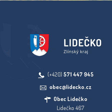
(+420)
571 447 945
obec@lidecko.cz
Obec Lidečko
Lidečko 467