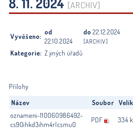
8. 11. 2024
[ARCHIV]
od
do
22.12.2024
Vyvěšeno:
22.10.2024
[ARCHIV]
Kategorie:
Z jiných úřadů
Přílohy
Název
Soubor
Veli
oznameni-110060986492-
PDF
334 
cs90ihkd3ihm4rlcsmu0