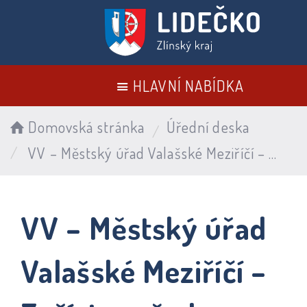
HLAVNÍ NABÍDKA
Domovská stránka
Úřední deska
VV – Městský úřad Valašské Meziříčí – Zpřístupněn k nahlédnutí hromadný předpisný seznam č. 4/2024, č.j. MeUVM 110773/2024 ze dne 23. 9. 2024
VV – Městský úřad
Valašské Meziříčí –