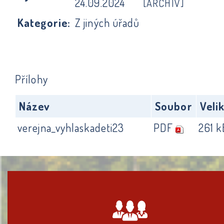
24.09.2024
[ARCHIV]
Kategorie:
Z jiných úřadů
Přílohy
Název
Soubor
Veli
verejna_vyhlaskadeti23
PDF
261 k