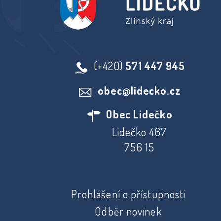
(+420)
571 447 945
obec@lidecko.cz
Obec Lidečko
Lidečko 467
756 15
Prohlášení o přístupnosti
Odběr novinek