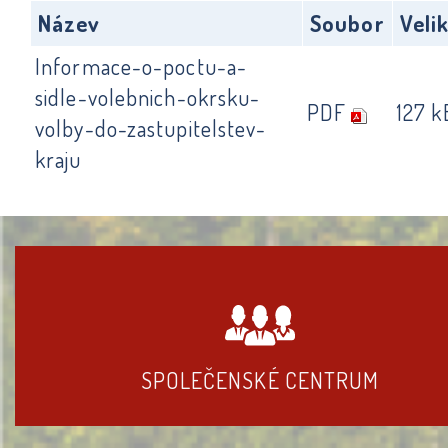
Název
Soubor
Veli
Informace-o-poctu-a-
sidle-volebnich-okrsku-
PDF
127 k
volby-do-zastupitelstev-
kraju
SPOLEČENSKÉ CENTRUM