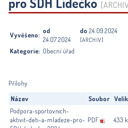
pro SDH Lidečko
[ARCHI
od
do
24.09.2024
Vyvěšeno:
24.07.2024
[ARCHIV]
Kategorie:
Obecní úřad
Přílohy
Název
Soubor
Veli
Podpora-sportovnich-
aktivit-deti-a-mladeze-pro-
PDF
433 