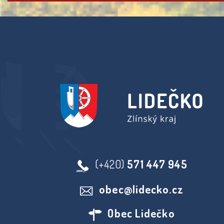
(+420)
571 447 945
obec@lidecko.cz
Obec Lidečko