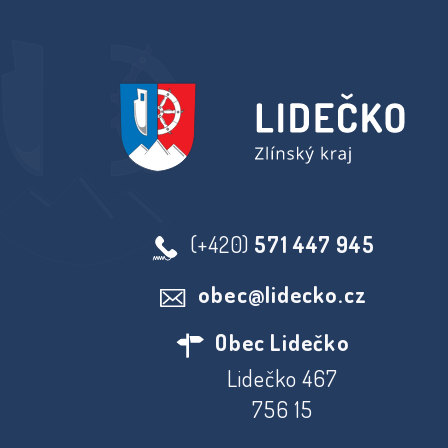
(+420)
571 447 945
obec@lidecko.cz
Obec Lidečko
Lidečko 467
756 15