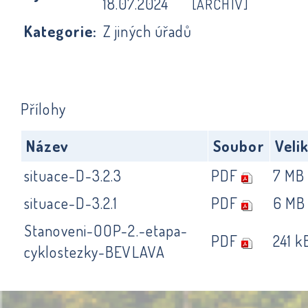
18.07.2024
[ARCHIV]
Kategorie:
Z jiných úřadů
Přílohy
Název
Soubor
Veli
situace-D-3.2.3
PDF
7 MB
situace-D-3.2.1
PDF
6 MB
Stanoveni-OOP-2.-etapa-
PDF
241 k
cyklostezky-BEVLAVA