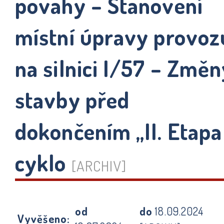
povahy – Stanovení
místní úpravy provoz
na silnici I/57 – Změ
stavby před
dokončením „II. Etapa
cyklo
[ARCHIV]
od
do
18.09.2024
Vyvěšeno: