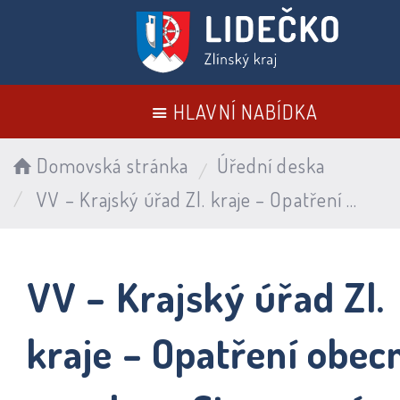
HLAVNÍ NABÍDKA
Domovská stránka
Úřední deska
VV – Krajský úřad Zl. kraje – Opatření obecné povahy – Stanovení místní úpravy provozu na silnici I/57 – Změny stavby před dokončením „II. Etapa cyklo
VV – Krajský úřad Zl.
kraje – Opatření obec