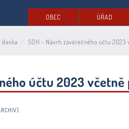
OBEC
ÚŘAD
í deska
SOH – Návrh závěrečného účtu 2023 v
ného účtu 2023 včetně 
ARCHIV]