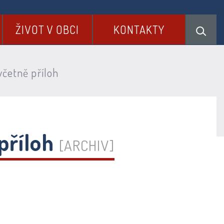
ŽIVOT V OBCI
KONTAKTY
četně příloh
příloh
[ARCHIV]