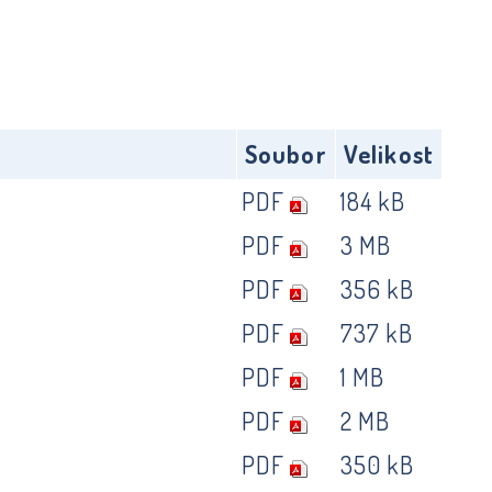
Soubor
Velikost
PDF
184 kB
PDF
3 MB
PDF
356 kB
PDF
737 kB
PDF
1 MB
PDF
2 MB
PDF
350 kB