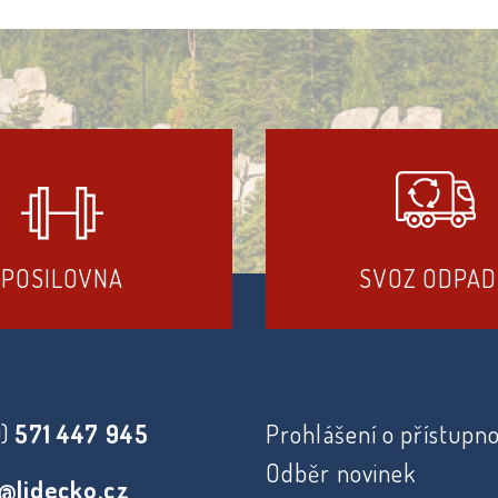
POSILOVNA
SVOZ ODPA
0)
571 447 945
Prohlášení o přístupno
Odběr novinek
@lidecko.cz