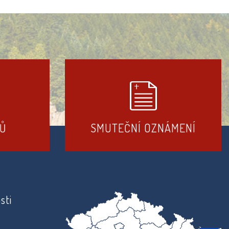
DŮ
SMUTEČNÍ OZNÁMENÍ
sti