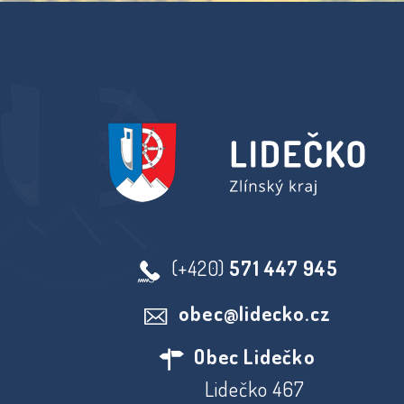
(+420)
571 447 945
obec@lidecko.cz
Obec Lidečko
Lidečko 467