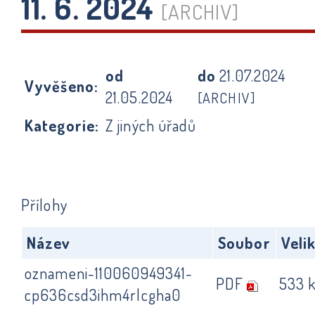
11. 6. 2024
[ARCHIV]
od
do
21.07.2024
Vyvěšeno:
21.05.2024
[ARCHIV]
Kategorie:
Z jiných úřadů
Přílohy
Název
Soubor
Veli
oznameni-110060949341-
PDF
533 
cp636csd3ihm4rlcgha0