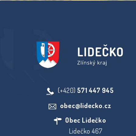
(+420)
571 447 945
obec@lidecko.cz
Obec Lidečko
Lidečko 467