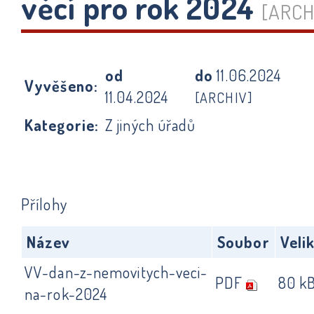
věcí pro rok 2024
[ARCH
od
do
11.06.2024
Vyvěšeno:
11.04.2024
[ARCHIV]
Kategorie:
Z jiných úřadů
Přílohy
Název
Soubor
Veli
VV-dan-z-nemovitych-veci-
PDF
80 k
na-rok-2024