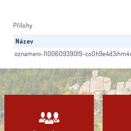
Přílohy
Název
oznameni-110060939019-co0h9e4d3ihm4r