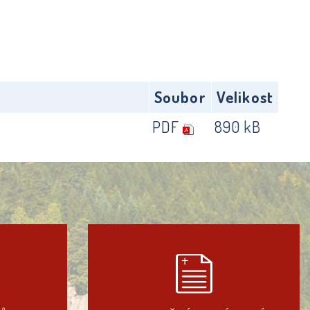
Soubor
Velikost
PDF
890 kB