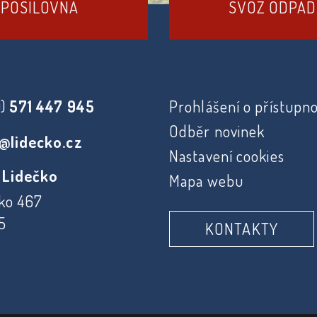
POSILOVNA
SVOZ ODPA
0)
571 447 945
Prohlášení o přístupno
Odběr novinek
@lidecko.cz
Nastavení cookies
 Lidečko
Mapa webu
ko 467
5
KONTAKTY