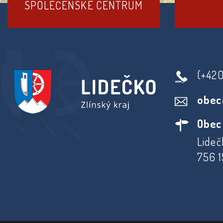
SPOLEČENSKÉ CENTRUM
(+42
obec
Obec
Lideč
756 1