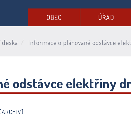
OBEC
ÚŘAD
í deska
Informace o plánované odstávce elektř
é odstávce elektřiny dn
[ARCHIV]