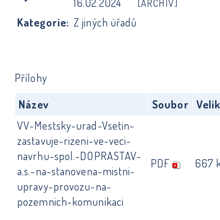
16.02.2024
[ARCHIV]
Kategorie:
Z jiných úřadů
Přílohy
Název
Soubor
Veli
VV-Mestsky-urad-Vsetin-
zastavuje-rizeni-ve-veci-
navrhu-spol.-DOPRASTAV-
PDF
667 
a.s.-na-stanovena-mistni-
upravy-provozu-na-
pozemnich-komunikaci