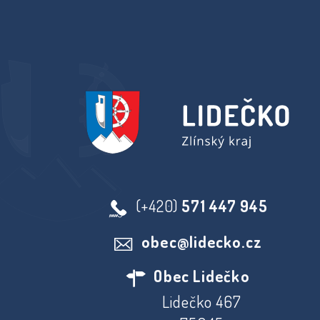
(+420)
571 447 945
obec@lidecko.cz
Obec Lidečko
Lidečko 467