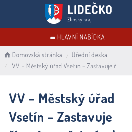
HLAVNÍ NABÍDKA
Domovská stránka
Úřední deska
VV – Městský úřad Vsetín – Zastavuje řízení ve věci návrhu spol. DOPRASTAV, a.s. na stanovená místní úpravy provozu na pozemních komunikacích
VV – Městský úřad
Vsetín – Zastavuje