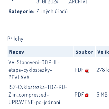
31.01.2024
[ARCHIV]
Kategorie:
Z jiných úřadů
Přílohy
Název
Soubor
Veli
VV-Stanoveni-OOP-II.-
etapa-cyklostezky-
PDF
278 
BEVLAVA
I57-Cyklostezka-TDZ-KU-
Zlin_compressed-
PDF
5 MB
UPRAVENE-po-jednani