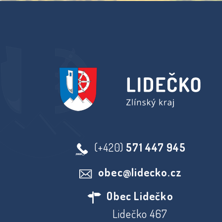
(+420)
571 447 945
obec@lidecko.cz
Obec Lidečko
Lidečko 467