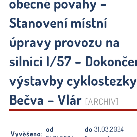
obecné povahy –
Stanovení místní
úpravy provozu na
silnici I/57 – Dokonče
výstavby cyklostezk
Bečva – Vlár
[ARCHIV]
od
do
31.03.2024
Vyvěšeno: