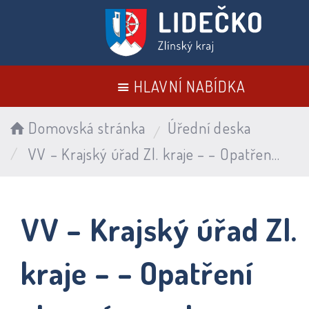
HLAVNÍ NABÍDKA
Domovská stránka
Úřední deska
VV – Krajský úřad Zl. kraje – – Opatření obecné povahy – Stanovení místní úpravy provozu na silnici I/57 – Dokončení výstavby cyklostezky Bečva – Vlár
VV – Krajský úřad Zl.
kraje – – Opatření