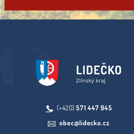
(+420)
571 447 945
obec@lidecko.cz