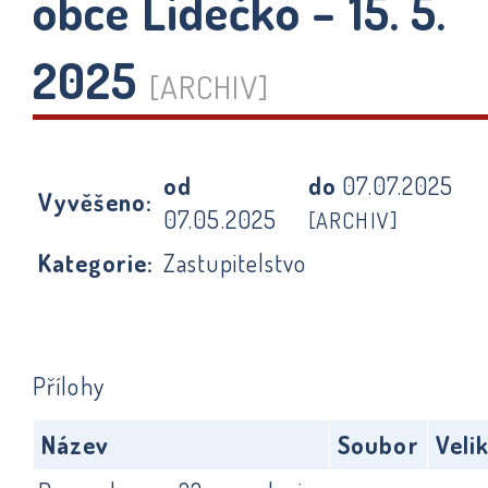
obce Lidečko – 15. 5.
2025
[ARCHIV]
od
do
07.07.2025
Vyvěšeno:
07.05.2025
[ARCHIV]
Kategorie:
Zastupitelstvo
Přílohy
Název
Soubor
Veli