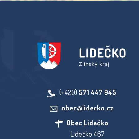
(+420)
571 447 945
obec@lidecko.cz
Obec Lidečko
Lidečko 467