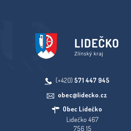
(+420)
571 447 945
obec@lidecko.cz
Obec Lidečko
Lidečko 467
756 15