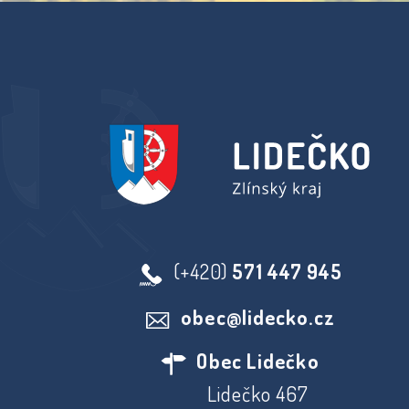
(+420)
571 447 945
obec@lidecko.cz
Obec Lidečko
Lidečko 467