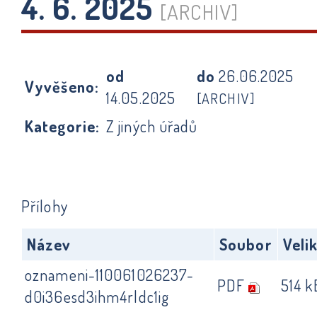
4. 6. 2025
[ARCHIV]
od
do
26.06.2025
Vyvěšeno:
14.05.2025
[ARCHIV]
Kategorie:
Z jiných úřadů
Přílohy
Název
Soubor
Veli
oznameni-110061026237-
PDF
514 k
d0i36esd3ihm4rldc1ig