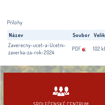
Přílohy
Název
Soubor
Veli
Zaverecny-ucet-a-Ucetni-
PDF
102 k
zaverka-za-rok-2024
SPOLEČENSKÉ CENTRUM