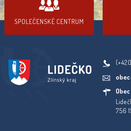
SPOLEČENSKÉ CENTRUM
(+42
obec
Obec
Lideč
756 1