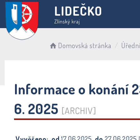
Domovská stránka
Úředn
Informace o konání 2
6. 2025
[ARCHIV]
Vyvěšeno:
od
17.06.2025
do
27.06.2025