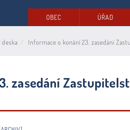
OBEC
ÚŘAD
í deska
Informace o konání 23. zasedání Zastu
3. zasedání Zastupitelst
[ARCHIV]