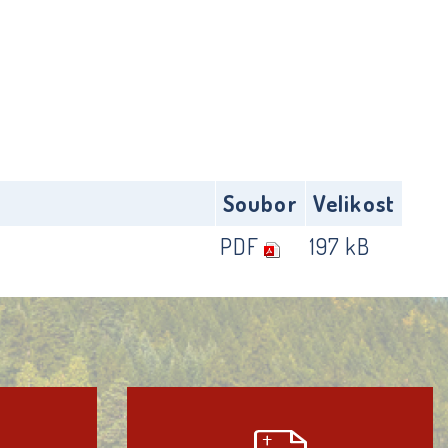
Soubor
Velikost
PDF
197 kB