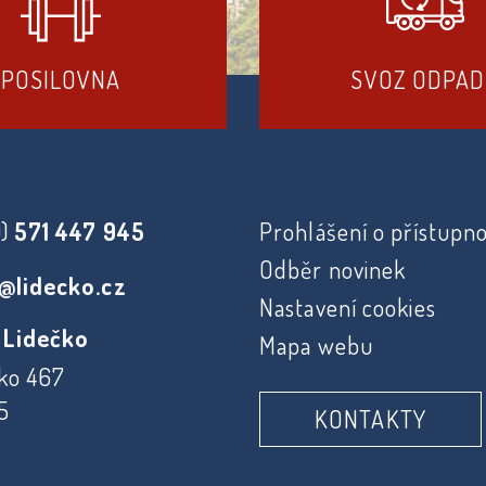
POSILOVNA
SVOZ ODPA
0)
571 447 945
Prohlášení o přístupno
Odběr novinek
@lidecko.cz
Nastavení cookies
 Lidečko
Mapa webu
ko 467
5
KONTAKTY