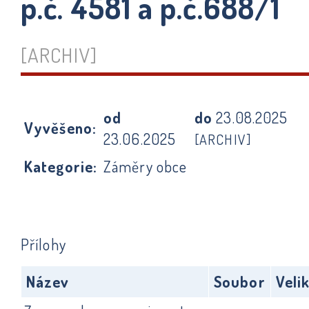
p.č. 4581 a p.č.688/1
[ARCHIV]
od
do
23.08.2025
Vyvěšeno:
23.06.2025
[ARCHIV]
Kategorie:
Záměry obce
Přílohy
Název
Soubor
Veli