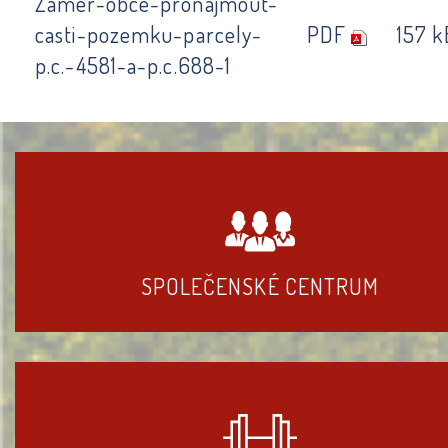
Zamer-obce-pronajmout-
casti-pozemku-parcely-
PDF
157 k
p.c.-4581-a-p.c.688-1
SPOLEČENSKÉ CENTRUM