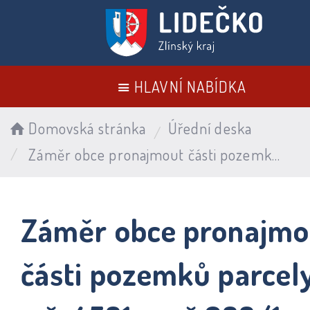
HLAVNÍ NABÍDKA
Domovská stránka
Úřední deska
Záměr obce pronajmout části pozemků parcely p.č. 4581 a p.č.688/1
Záměr obce pronajmo
části pozemků parcel