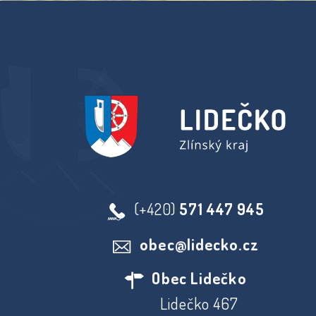
(+420)
571 447 945
obec@lidecko.cz
Obec Lidečko
Lidečko 467