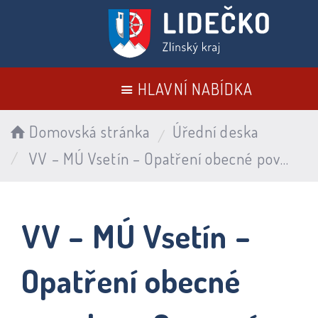
HLAVNÍ NABÍDKA
Domovská stránka
Úřední deska
VV – MÚ Vsetín – Opatření obecné povahy – Osazení svislých dopravních značek - Cyklostezka a chodník v obci Lidečko
VV – MÚ Vsetín –
Opatření obecné