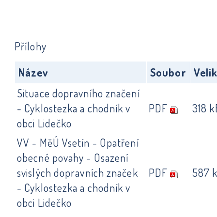
Přílohy
Název
Soubor
Veli
Situace dopravního značení
- Cyklostezka a chodník v
PDF
318 k
obci Lidečko
VV - MěÚ Vsetín - Opatření
obecné povahy - Osazení
svislých dopravních značek
PDF
587 
- Cyklostezka a chodník v
obci Lidečko