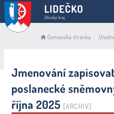
Domovská stránka
Úředn
Jmenování zapisovat
poslanecké sněmovny
října 2025
[ARCHIV]