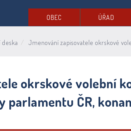
OBEC
ÚŘAD
í deska
Jmenování zapisovatele okrskové vole
ele okrskové volební k
 parlamentu ČR, konané