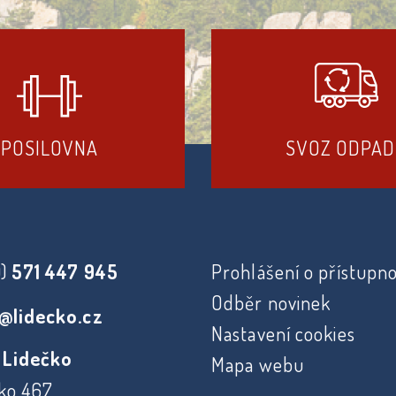
POSILOVNA
SVOZ ODPA
0)
571 447 945
Prohlášení o přístupno
Odběr novinek
@lidecko.cz
Nastavení cookies
 Lidečko
Mapa webu
ko 467