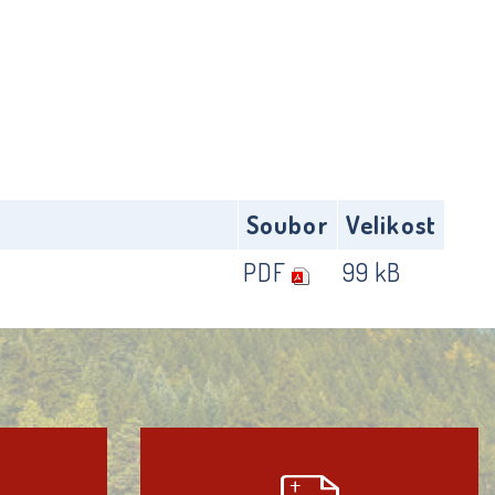
Soubor
Velikost
PDF
99 kB