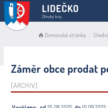
Domovská stránka
Úředn
Záměr obce prodat poz
[ARCHIV]
Vyvěšeno:
od
25.08.2025
do
10.09.2025