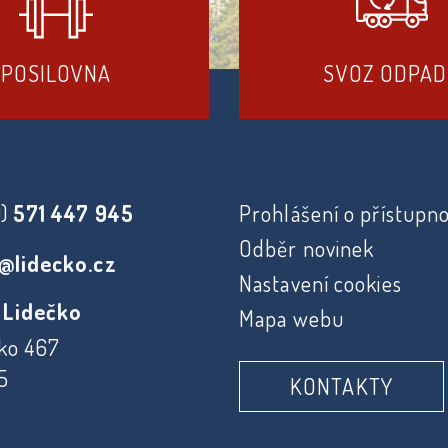
POSILOVNA
SVOZ ODPA
0)
571 447 945
Prohlášení o přístupno
Odběr novinek
@lidecko.cz
Nastavení cookies
 Lidečko
Mapa webu
ko 467
5
KONTAKTY