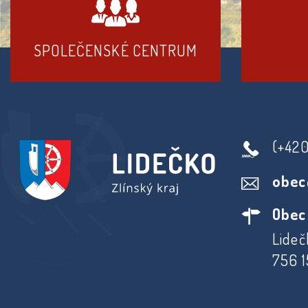
SPOLEČENSKÉ CENTRUM
(+42
obec
Obec
Lideč
756 1