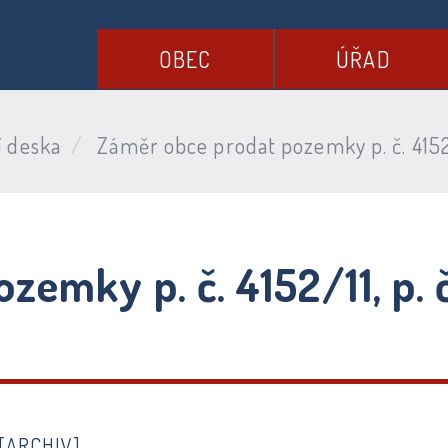
OBEC
ÚŘAD
í deska
Záměr obce prodat pozemky p. č. 4152/11
emky p. č. 4152/11, p. č.
[ARCHIV]