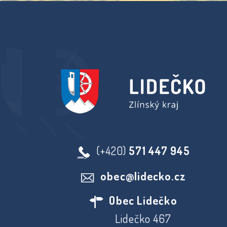
(+420)
571 447 945
obec@lidecko.cz
Obec Lidečko
Lidečko 467