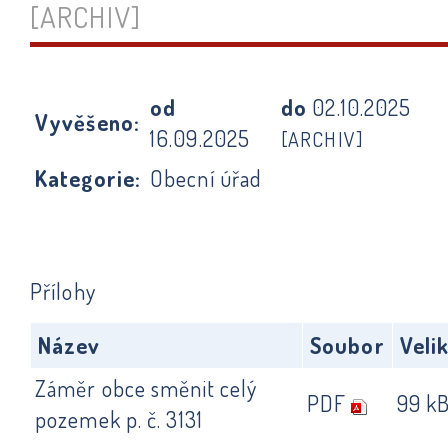
[ARCHIV]
od
do
02.10.2025
Vyvěšeno:
16.09.2025
[ARCHIV]
Kategorie:
Obecní úřad
Přílohy
Název
Soubor
Veli
Záměr obce směnit celý
PDF
99 k
pozemek p. č. 3131