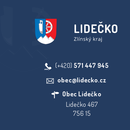
(+420)
571 447 945
obec@lidecko.cz
Obec Lidečko
Lidečko 467
756 15