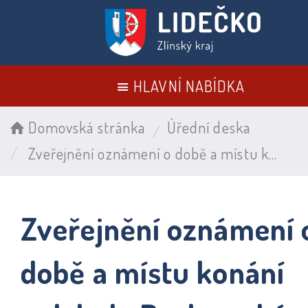
HLAVNÍ NABÍDKA
Domovská stránka
Úřední deska
Zveřejnění oznámení o době a místu konání voleb do Poslanecké sněmovny parlamentu České republiky, ve dnech 3. a 4. října 2025
Zveřejnění oznámení 
době a místu konání