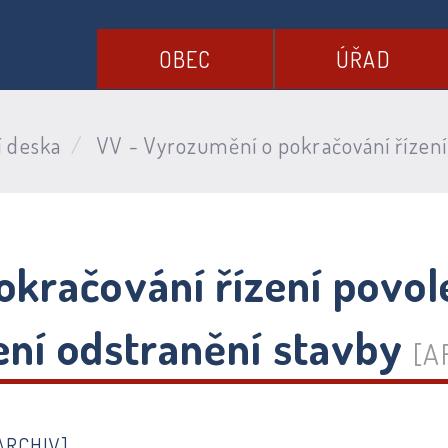
OBEC
ÚŘAD
í deska
VV - Vyrozumění o pokračování řízení 
okračování řízení povol
lení odstranění stavby
[A
ARCHIV]