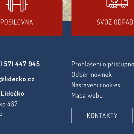
POSILOVNA
SVOZ ODPA
0)
571 447 945
Prohlášení o přístupno
Odběr novinek
@lidecko.cz
Nastavení cookies
 Lidečko
Mapa webu
ko 467
5
KONTAKTY