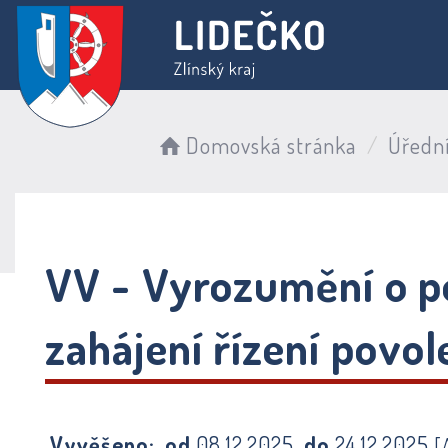
Domovská stránka
Úředn
VV - Vyrozumění o p
zahájení řízení povo
Vyvěšeno:
od
08.12.2025
do
24.12.2025
[