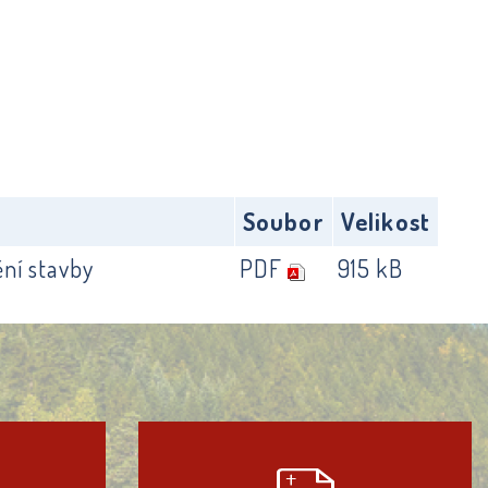
Soubor
Velikost
ění stavby
PDF
915 kB