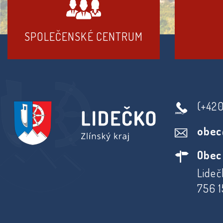
SPOLEČENSKÉ CENTRUM
(+42
obec
Obec
Lideč
756 1