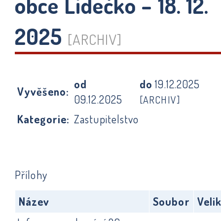
obce Lidečko – 18. 12.
2025
[ARCHIV]
od
do
19.12.2025
Vyvěšeno:
09.12.2025
[ARCHIV]
Kategorie:
Zastupitelstvo
Přílohy
Název
Soubor
Veli