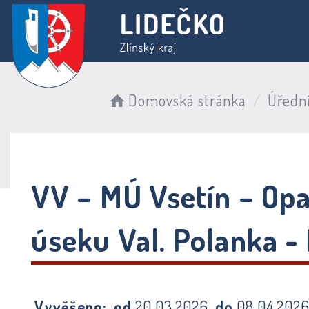
Domovská stránka
Úředn
VV – MÚ Vsetín – Opa
úseku Val. Polanka -
Vyvěšeno:
od
20.03.2026
do
08.04.202