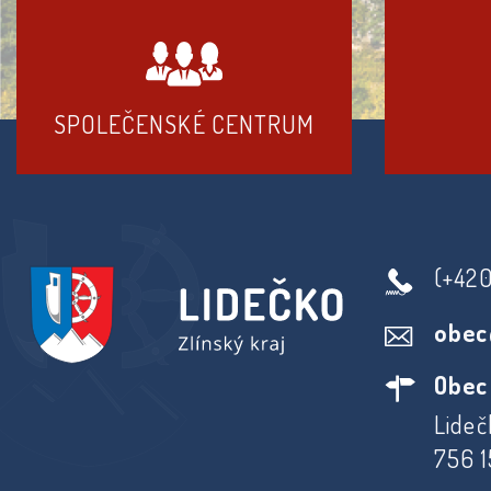
SPOLEČENSKÉ CENTRUM
(+42
obec
Obec
Lideč
756 1