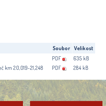
Soubor
Velikost
PDF
635 kB
deč km 20,019-21,248
PDF
284 kB