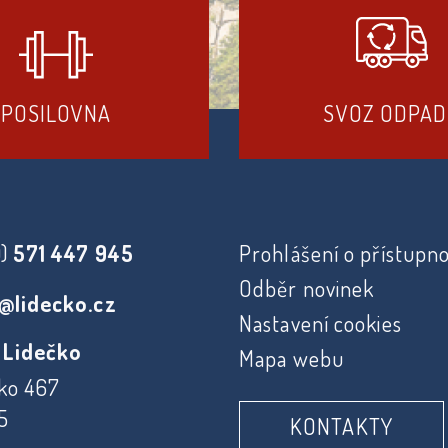
POSILOVNA
SVOZ ODPA
0)
571 447 945
Prohlášení o přístupno
Odběr novinek
@lidecko.cz
Nastavení cookies
 Lidečko
Mapa webu
ko 467
5
KONTAKTY