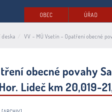
OBEC
ÚŘAD
í deska
VV – MÚ Vsetín – Opatření obecné pova
tření obecné povahy Sa
 Hor. Lideč km 20,019-2
6
[ARCHIV]