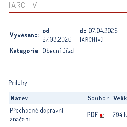
[ARCHIV]
od
do
07.04.2026
Vyvěšeno:
27.03.2026
[ARCHIV]
Kategorie:
Obecní úřad
Přílohy
Název
Soubor
Veli
Přechodné dopravní
PDF
794 
značení