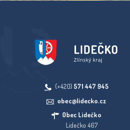
(+420)
571 447 945
obec@lidecko.cz
Obec Lidečko
Lidečko 467