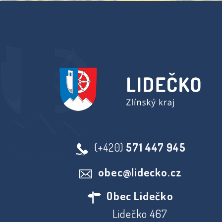
(+420)
571 447 945
obec@lidecko.cz
Obec Lidečko
Lidečko 467