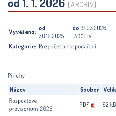
od 1. 1. 2026
[ARCHIV]
od
do
31.03.2026
Vyvěšeno:
30.12.2025
[ARCHIV]
Kategorie:
Rozpočet a hospodaření
Přílohy
Název
Soubor
Veli
Rozpočtové
PDF
92 k
provizorium_2026