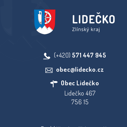
(+420)
571 447 945
obec@lidecko.cz
Obec Lidečko
Lidečko 467
756 15