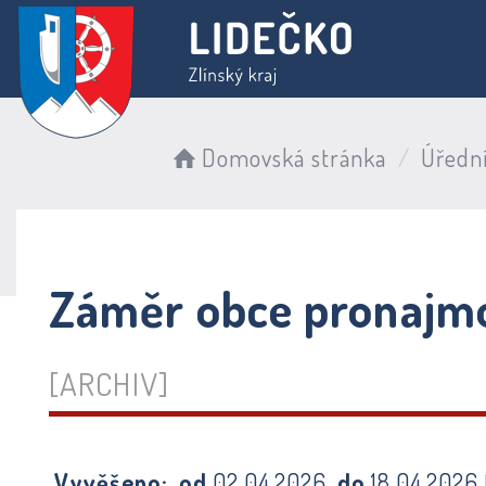
Domovská stránka
Úředn
Záměr obce pronajmou
[ARCHIV]
Vyvěšeno:
od
02.04.2026
do
18.04.2026