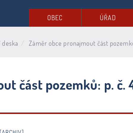
OBEC
ÚŘAD
í deska
Záměr obce pronajmout část pozemků: 
t část pozemků: p. č. 4
[ARCHIV]