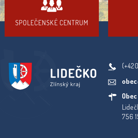
SPOLEČENSKÉ CENTRUM
(+42
obec
Obec
Lideč
756 1