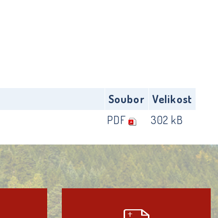
Soubor
Velikost
PDF
302 kB