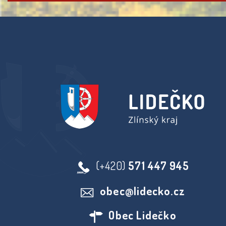
(+420)
571 447 945
obec@lidecko.cz
Obec Lidečko