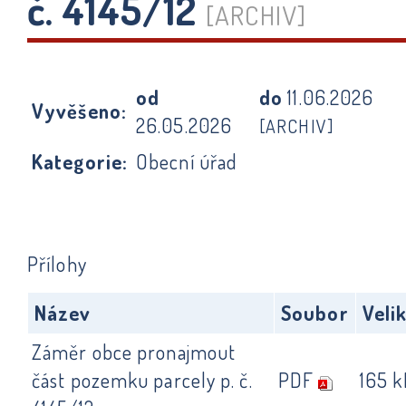
č. 4145/12
[ARCHIV]
od
do
11.06.2026
Vyvěšeno:
26.05.2026
[ARCHIV]
Kategorie:
Obecní úřad
Přílohy
Název
Soubor
Veli
Záměr obce pronajmout
část pozemku parcely p. č.
PDF
165 k