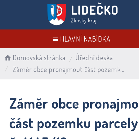
HLAVNÍ NABÍDKA
Domovská stránka
Úřední deska
Záměr obce pronajmout část pozemku parcely p. č. 4145/12
Záměr obce pronajmo
část pozemku parcely