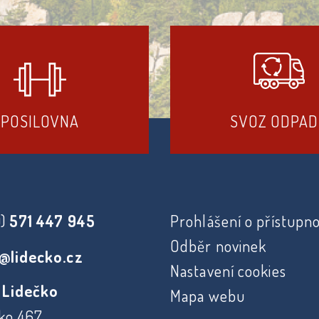
POSILOVNA
SVOZ ODPA
0)
571 447 945
Prohlášení o přístupno
Odběr novinek
@lidecko.cz
Nastavení cookies
 Lidečko
Mapa webu
ko 467