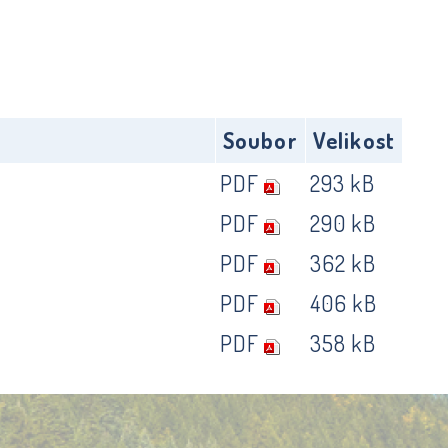
Soubor
Velikost
PDF
293 kB
PDF
290 kB
PDF
362 kB
PDF
406 kB
PDF
358 kB