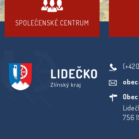
SPOLEČENSKÉ CENTRUM
(+42
obec
Obec
Lideč
756 1