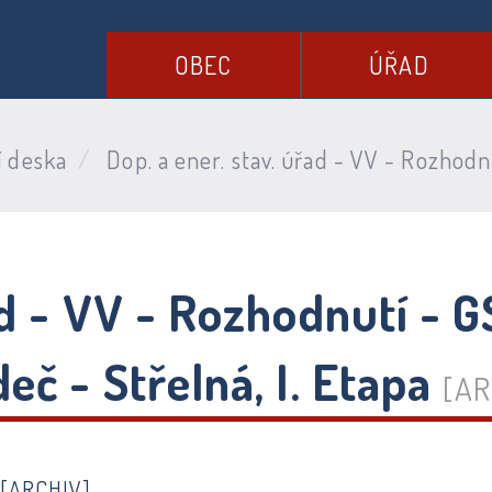
OBEC
ÚŘAD
í deska
Dop. a ener. stav. úřad - VV - Rozhodn
řad - VV - Rozhodnutí -
eč - Střelná, I. Etapa
[AR
6
[ARCHIV]