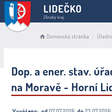
Domovská stránka
Úředn
Dop. a ener. stav. ú
na Moravě - Horní Lid
Vyvěšeno:
od
07.07.2026
do
23.07.202