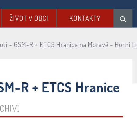
ŽIVOT V OBCI
KONTAKTY
utí - GSM-R + ETCS Hranice na Moravě - Horní Lid
 GSM-R + ETCS Hranice
CHIV]