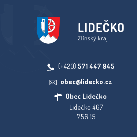
(+420)
571 447 945
obec@lidecko.cz
Obec Lidečko
Lidečko 467
756 15