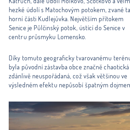
Katrůch, dále údolí Molkovo, Ščotkovo a velm
hezké údolí s Matochovým potokem, zvané ta
horní části Kudlejůvka. Největším přítokem
Senice je Půlčinský potok, ústící do Senice v
centru průsmyku Lomensko.
Díky tomuto geograficky tvarovanému terén
byla původní zástavba obce značně chaotická
zdánlivě neuspořádaná, což však většinou ve
výsledném efektu nepůsobí špatným dojme