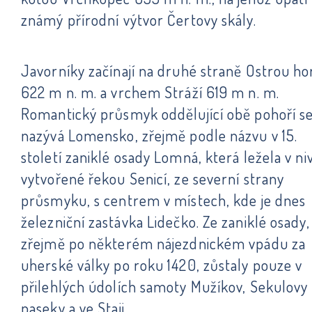
známý přírodní výtvor Čertovy skály.
Javorníky začínají na druhé straně Ostrou h
622 m n. m. a vrchem Stráží 619 m n. m.
Romantický průsmyk oddělující obě pohoří s
nazývá Lomensko, zřejmě podle názvu v 15.
století zaniklé osady Lomná, která ležela v ni
vytvořené řekou Senicí, ze severní strany
průsmyku, s centrem v místech, kde je dnes
železniční zastávka Lidečko. Ze zaniklé osady,
zřejmě po některém nájezdnickém vpádu za
uherské války po roku 1420, zůstaly pouze v
přilehlých údolích samoty Mužíkov, Sekulovy
paseky a ve Staji.