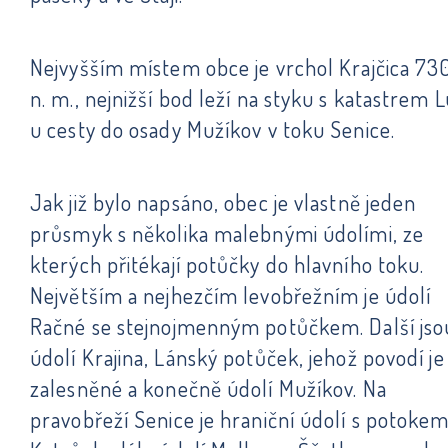
Nejvyšším místem obce je vrchol Krajčica 73
n. m., nejnižší bod leží na styku s katastrem 
u cesty do osady Mužíkov v toku Senice.
Jak již bylo napsáno, obec je vlastně jeden
průsmyk s několika malebnými údolími, ze
kterých přitékají potůčky do hlavního toku.
Největším a nejhezčím levobřežním je údolí
Račné se stejnojmenným potůčkem. Další jso
údolí Krajina, Lánský potůček, jehož povodí je
zalesněné a konečně údolí Mužíkov. Na
pravobřeží Senice je hraniční údolí s potoke