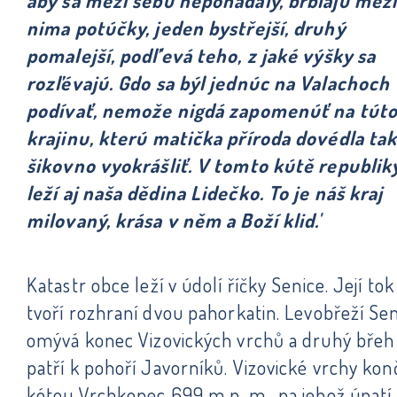
aby sa mezi sebú nepohádaly, brblajů mez
nima potúčky, jeden bystřejší, druhý
pomalejší, podľ'evá teho, z jaké výšky sa
rozľévajú. Gdo sa býl jednúc na Valachoch
podívať, nemože nigdá zapomenúť na tút
krajinu, kterú matička příroda dovédla ta
šikovno vyokrášliť. V tomto kútě republik
leží aj naša dědina Lidečko. To je náš kraj
milovaný, krása v něm a Boží klid.'
Katastr obce leží v údolí říčky Senice. Její tok
tvoří rozhraní dvou pahorkatin. Levobřeží Se
omývá konec Vizovických vrchů a druhý břeh
patří k pohoří Javorníků. Vizovické vrchy kon
kótou Vrchkopec 699 m n. m., na jehož úpatí 