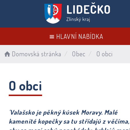
HLAVNÍ NABÍDKA
Domovská stránka
Obec
O obci
O obci
'Valašsko je pěkný kúsek Moravy. Malé
kamenité kopečky sa tu střídajú z věčíma,