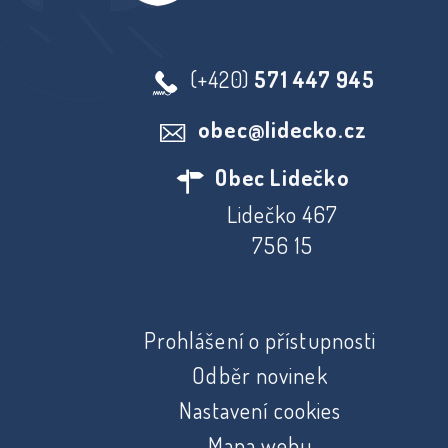
(+420)
571 447 945
obec@lidecko.cz
Obec Lidečko
Lidečko 467
756 15
Prohlášení o přístupnosti
Odběr novinek
Nastavení cookies
Mapa webu