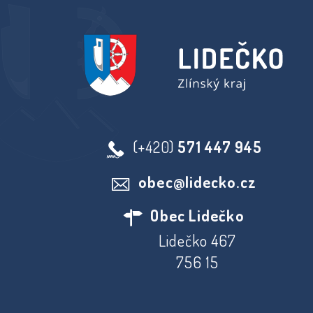
(+420)
571 447 945
obec@lidecko.cz
Obec Lidečko
Lidečko 467
756 15