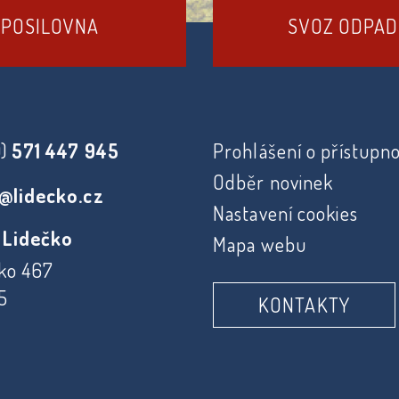
POSILOVNA
SVOZ ODPA
0)
571 447 945
Prohlášení o přístupno
Odběr novinek
@lidecko.cz
Nastavení cookies
 Lidečko
Mapa webu
ko 467
5
KONTAKTY