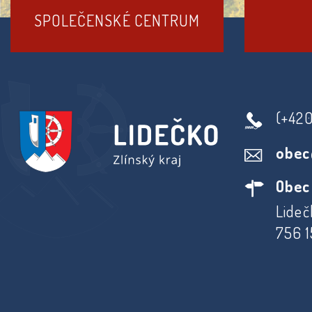
SPOLEČENSKÉ CENTRUM
(+42
obec
Obec
Lideč
756 1