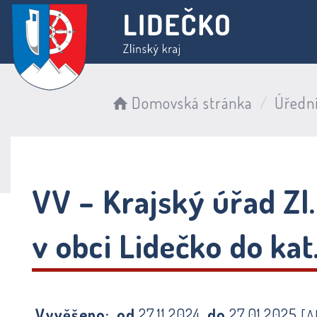
Domovská stránka
Úředn
VV – Krajský úřad Zl.
v obci Lidečko do kat
Vyvěšeno:
od
27.11.2024
do
27.01.2025
[A