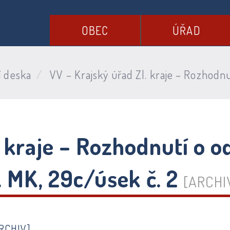
OBEC
ÚŘAD
í deska
VV – Krajský úřad Zl. kraje – Rozhodnut
 kraje – Rozhodnutí o o
. MK, 29c/úsek č. 2
[ARCHI
RCHIV]