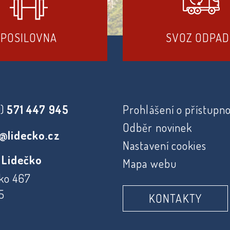
POSILOVNA
SVOZ ODPA
0)
571 447 945
Prohlášení o přístupno
Odběr novinek
@lidecko.cz
Nastavení cookies
 Lidečko
Mapa webu
ko 467
5
KONTAKTY