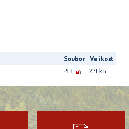
Soubor
Velikost
PDF
231 kB