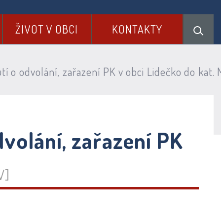
ŽIVOT V OBCI
KONTAKTY
í o odvolání, zařazení PK v obci Lidečko do kat. 
dvolání, zařazení PK
V]