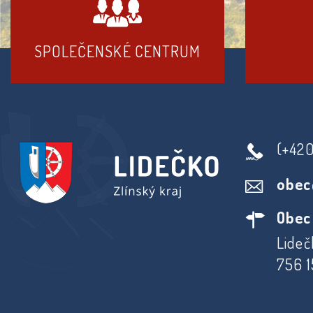
SPOLEČENSKÉ CENTRUM
(+42
obec
Obec
Lideč
756 1