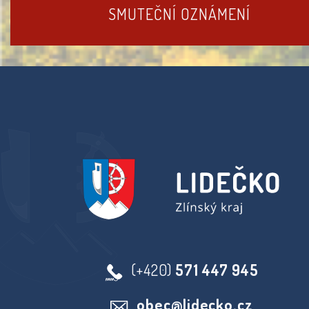
SMUTEČNÍ OZNÁMENÍ
(+420)
571 447 945
obec@lidecko.cz