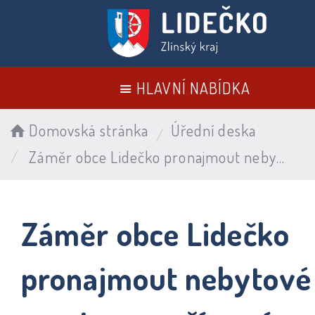
HLAVNÍ NABÍDKA
Domovská stránka
Úřední deska
Záměr obce Lidečko pronajmout nebytové prostory v přízemí budovy OÚ
Záměr obce Lidečko
pronajmout nebytové