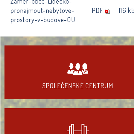
Zamer-obce-Lidecko-
pronajmout-nebytove-
PDF
116 k
prostory-v-budove-OU
SPOLEČENSKÉ CENTRUM