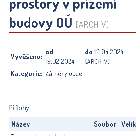
prostory v přízemí
budovy OÚ
[ARCHIV]
od
do
19.04.2024
Vyvěšeno:
19.02.2024
[ARCHIV]
Kategorie:
Záměry obce
Přílohy
Název
Soubor
Veli